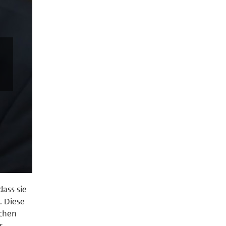
dass sie
. Diese
schen
r