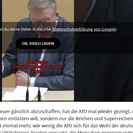
st du deine Daten in die USA (
Datenschutzerklärung von Google
).
teuer gänzlich abzuschaffen, hat die AfD mal wieder gezeigt, 
en entlasten will, sondern nur die Reichen und Superreichen
t einmal mehr, wie wenig die AfD sich für das Wohl der deut
realitätsfernen Parolen versucht, die Menschen gegeneinande