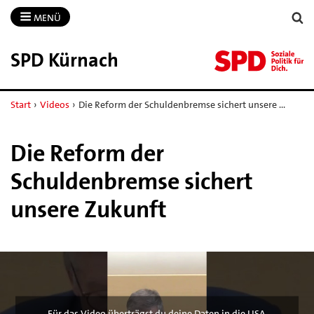
MENÜ
SPD Kürnach
Start
›
Videos
›
Die Reform der Schuldenbremse sichert unsere …
Die Reform der
Schuldenbremse sichert
unsere Zukunft
Für das Video überträgst du deine Daten in die USA