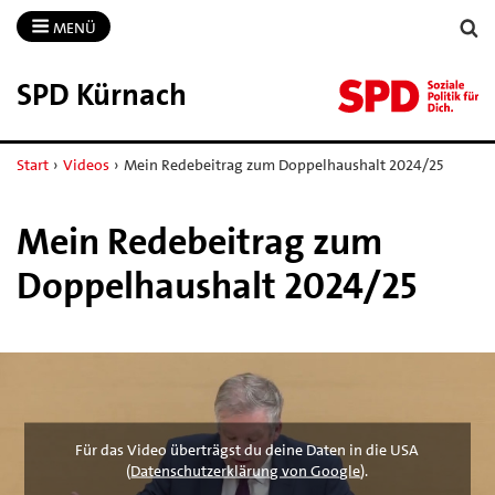
MENÜ
SPD Kürnach
Start
›
Videos
›
Mein Redebeitrag zum Doppelhaushalt 2024/25
Mein Redebeitrag zum
Doppelhaushalt 2024/25
Für das Video überträgst du deine Daten in die USA
(
Datenschutzerklärung von Google
).